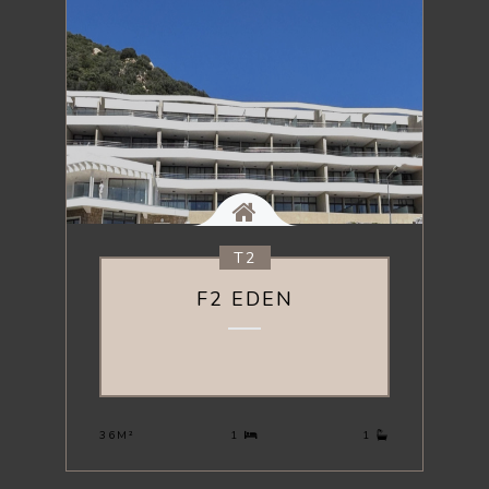
T2
F2 EDEN
310 000 €
36M²
1
1