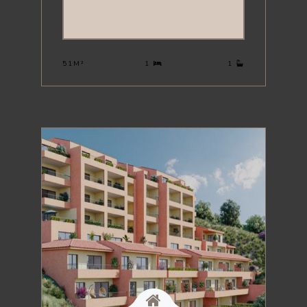
320 000 €
51M²
1
1