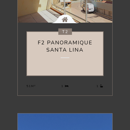
T2
F2 PANORAMIQUE
SANTA LINA
290 000 €
51M²
1
1