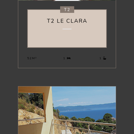
T2
T2 LE CLARA
385 000 €
52M²
1
1