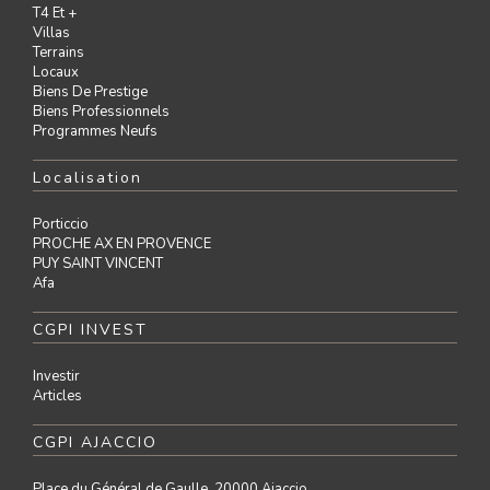
T4 Et +
Villas
Terrains
Locaux
Biens De Prestige
Biens Professionnels
Programmes Neufs
Localisation
Porticcio
PROCHE AX EN PROVENCE
PUY SAINT VINCENT
Afa
CGPI INVEST
Investir
Articles
CGPI AJACCIO
Place du Général de Gaulle, 20000 Ajaccio