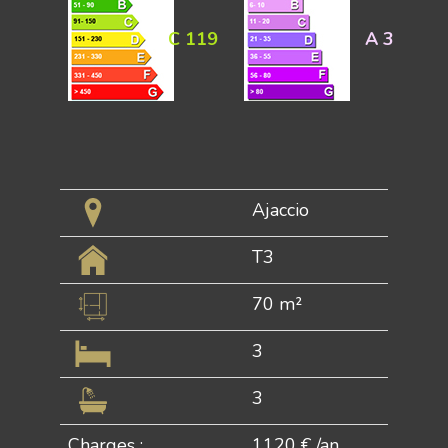
C
119
A
3
Ajaccio
T3
70 m²
3
3
Charges :
1120 € /an